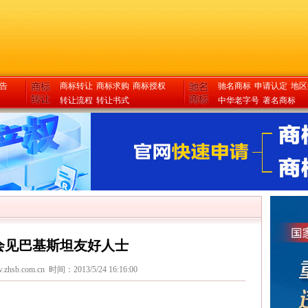
告
商标转让
商标求购
商标授权
驰名商标
申请认定
地区
转让流程
转让书式
中华老字号
著名商标
会见巴基斯坦友好人士
.zhsb.com.cn
时间：2013/5/24 16:16:00