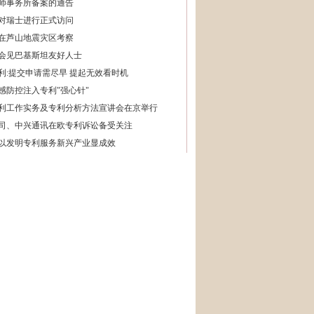
师事务所备案的通告
对瑞士进行正式访问
在芦山地震灾区考察
会见巴基斯坦友好人士
利:提交申请需尽早 提起无效看时机
感防控注入专利"强心针"
利工作实务及专利分析方法宣讲会在京举行
司、中兴通讯在欧专利诉讼备受关注
以发明专利服务新兴产业显成效