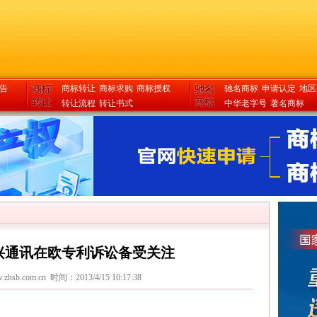
告
商标转让
商标求购
商标授权
驰名商标
申请认定
地区
转让流程
转让书式
中华老字号
著名商标
兴通讯在欧专利诉讼备受关注
.zhsb.com.cn
时间：2013/4/15 10:17:38