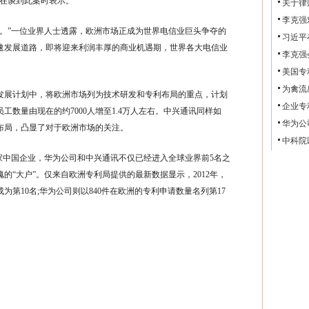
人在谈到此案时表示。
关于律
李克强
”一位业界人士透露，欧洲市场正成为世界电信业巨头争夺的
习近平
速发展道路，即将迎来利润丰厚的商业机遇期，世界各大电信业
李克强
美国专
为禽流
展计划中，将欧洲市场列为技术研发和专利布局的重点，计划
企业专
工数量由现在的约7000人增至1.4万人左右。中兴通讯同样如
华为公
布局，凸显了对于欧洲市场的关注。
中科院
中国企业，华为公司和中兴通讯不仅已经进入全球业界前5名之
的“大户”。仅来自欧洲专利局提供的最新数据显示，2012年，
为第10名;华为公司则以840件在欧洲的专利申请数量名列第17