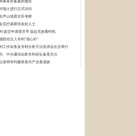
师事务所备案的通告
对瑞士进行正式访问
在芦山地震灾区考察
会见巴基斯坦友好人士
利:提交申请需尽早 提起无效看时机
感防控注入专利"强心针"
利工作实务及专利分析方法宣讲会在京举行
司、中兴通讯在欧专利诉讼备受关注
以发明专利服务新兴产业显成效