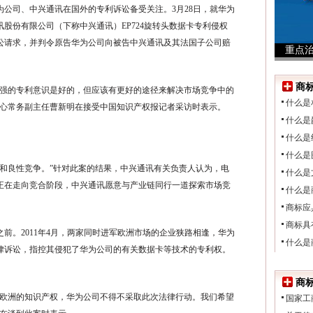
公司、中兴通讯在国外的专利诉讼备受关注。3月28日，就华为
股份有限公司（下称中兴通讯）EP724旋转头数据卡专利侵权
讼请求，并判令原告华为公司向被告中兴通讯及其法国子公司赔
重点
行为
商
强的专利意识是好的，但应该有更好的途径来解决市场竞争中的
什么是
中心常务副主任曹新明在接受中国知识产权报记者采访时表示。
什么是
什么是
什么是
良性竞争。”针对此案的结果，中兴通讯有关负责人认为，电
什么是
正在走向竞合阶段，中兴通讯愿意与产业链同行一道探索市场竞
什么是
商标应
商标具
。2011年4月，两家同时进军欧洲市场的企业狭路相逢，华为
什么是
律诉讼，指控其侵犯了华为公司的有关数据卡等技术的专利权。
商
欧洲的知识产权，华为公司不得不采取此次法律行动。我们希望
国家工