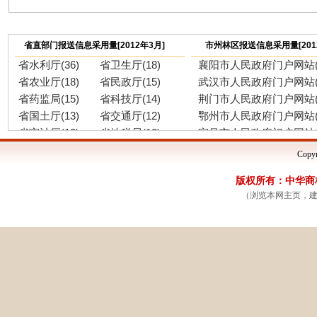
省直部门报送信息采用量[2012年3月]
市州林区报送信息采用量[201
省水利厅(36)
省卫生厅(18)
襄阳市人民政府门户网站(6
省农业厅(18)
省民政厅(15)
武汉市人民政府门户网站(5
省药监局(15)
省科技厅(14)
荆门市人民政府门户网站(4
省国土厅(13)
省交通厅(12)
鄂州市人民政府门户网站(4
省审计厅(12)
省地税局(12)
宜昌市人民政府门户网站(4
省林业厅(11)
省人社厅(10)
神农架林区人民政府门户网
Copyr
省计生委(10)
省测绘局(10)
恩施州人民政府门户网站(1
版权所有：中华商标网
省住建厅(9)
省质监局(9)
黄冈市人民政府门户网站(1
（浏览本网主页，建议
省工商局(8)
省经信委(7)
荆州市人民政府门户网站(1
省物价局(7)
省发改委(6)
孝感市人民政府门户网站(1
省旅游局(6)
省气象局(6)
十堰市人民政府门户网站(1
省教育厅(5)
省环保厅(4)
天门市人民政府门户网站(
省公安厅(4)
省供销社(4)
黄石市人民政府门户网站(
省民宗委(3)
省司法厅(3)
咸宁市人民政府门户网站(
省产权局(3)
省公务员局(2)
随州市人民政府门户网站(