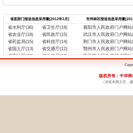
省直部门报送信息采用量[2012年3月]
市州林区报送信息采用量[201
省水利厅(36)
省卫生厅(18)
襄阳市人民政府门户网站(6
省农业厅(18)
省民政厅(15)
武汉市人民政府门户网站(5
省药监局(15)
省科技厅(14)
荆门市人民政府门户网站(4
省国土厅(13)
省交通厅(12)
鄂州市人民政府门户网站(4
省审计厅(12)
省地税局(12)
宜昌市人民政府门户网站(4
省林业厅(11)
省人社厅(10)
神农架林区人民政府门户网
Copyr
省计生委(10)
省测绘局(10)
恩施州人民政府门户网站(1
版权所有：中华商标网
省住建厅(9)
省质监局(9)
黄冈市人民政府门户网站(1
（浏览本网主页，建议
省工商局(8)
省经信委(7)
荆州市人民政府门户网站(1
省物价局(7)
省发改委(6)
孝感市人民政府门户网站(1
省旅游局(6)
省气象局(6)
十堰市人民政府门户网站(1
省教育厅(5)
省环保厅(4)
天门市人民政府门户网站(
省公安厅(4)
省供销社(4)
黄石市人民政府门户网站(
省民宗委(3)
省司法厅(3)
咸宁市人民政府门户网站(
省产权局(3)
省公务员局(2)
随州市人民政府门户网站(