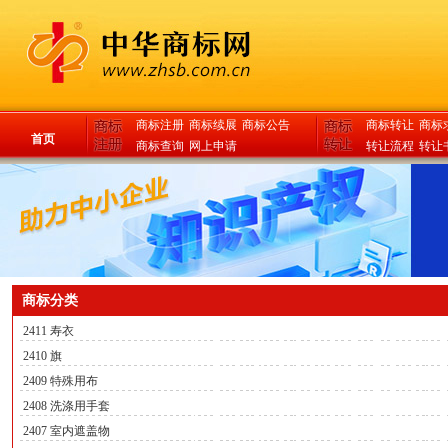
商标注册
商标续展
商标公告
商标转让
商标
首页
商标查询
网上申请
转让流程
转让
商标分类
2411 寿衣
2410 旗
2409 特殊用布
2408 洗涤用手套
2407 室内遮盖物