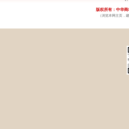
省计生委(10)
省测绘局(10)
恩施州人民政府门户网站(1
版权所有：中华商标网
省住建厅(9)
省质监局(9)
黄冈市人民政府门户网站(1
（浏览本网主页，建议
省工商局(8)
省经信委(7)
荆州市人民政府门户网站(1
省物价局(7)
省发改委(6)
孝感市人民政府门户网站(1
省旅游局(6)
省气象局(6)
十堰市人民政府门户网站(1
省教育厅(5)
省环保厅(4)
天门市人民政府门户网站(
省公安厅(4)
省供销社(4)
黄石市人民政府门户网站(
省民宗委(3)
省司法厅(3)
咸宁市人民政府门户网站(
省产权局(3)
省公务员局(2)
随州市人民政府门户网站(
省商务厅(2)
省国资委(2)
仙桃市人民政府门户网站(
省统计局(2)
省监察厅(1)
潜江市人民政府门户网站(
省外侨办(1)
省国防办(1)
省法制办(1)
省三峡办(1)
省扶贫办(1)
省地矿局(1)
省事务局(1)
省招标办(1)
省政府办公厅(1)
省文化厅(1)
省财政厅(1)
省体育局(1)
省广电局(1)
省出版局(1)
省粮食局(1)
省安监局(1)