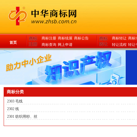
商标注册
商标续展
商标公告
商标转让
商标
首页
商标查询
网上申请
转让流程
转让
商标分类
2303 毛线
2302 线
2301 纺织用纱、丝