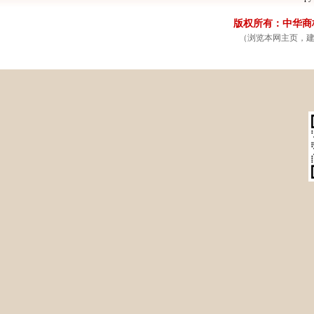
省计生委(10)
省测绘局(10)
恩施州人民政府门户网站(1
版权所有：中华商标网
省住建厅(9)
省质监局(9)
黄冈市人民政府门户网站(1
（浏览本网主页，建议
省工商局(8)
省经信委(7)
荆州市人民政府门户网站(1
省物价局(7)
省发改委(6)
孝感市人民政府门户网站(1
省旅游局(6)
省气象局(6)
十堰市人民政府门户网站(1
省教育厅(5)
省环保厅(4)
天门市人民政府门户网站(
省公安厅(4)
省供销社(4)
黄石市人民政府门户网站(
省民宗委(3)
省司法厅(3)
咸宁市人民政府门户网站(
省产权局(3)
省公务员局(2)
随州市人民政府门户网站(
省商务厅(2)
省国资委(2)
仙桃市人民政府门户网站(
省统计局(2)
省监察厅(1)
潜江市人民政府门户网站(
省外侨办(1)
省国防办(1)
省法制办(1)
省三峡办(1)
省扶贫办(1)
省地矿局(1)
省事务局(1)
省招标办(1)
省政府办公厅(1)
省文化厅(1)
省财政厅(1)
省体育局(1)
省广电局(1)
省出版局(1)
省粮食局(1)
省安监局(1)