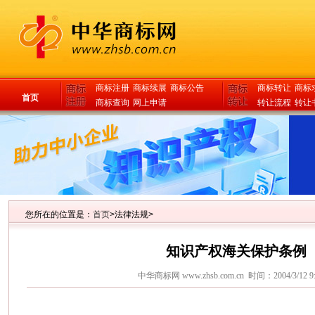
商标注册
商标续展
商标公告
商标转让
商标
首页
商标查询
网上申请
转让流程
转让
您所在的位置是：
首页
>法律法规>
知识产权海关保护条例
中华商标网
www.zhsb.com.cn
时间：2004/3/12 9: