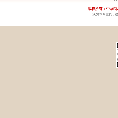
省计生委(10)
省测绘局(10)
恩施州人民政府门户网站(1
版权所有：中华商标网
省住建厅(9)
省质监局(9)
黄冈市人民政府门户网站(1
（浏览本网主页，建议
省工商局(8)
省经信委(7)
荆州市人民政府门户网站(1
省物价局(7)
省发改委(6)
孝感市人民政府门户网站(1
省旅游局(6)
省气象局(6)
十堰市人民政府门户网站(1
省教育厅(5)
省环保厅(4)
天门市人民政府门户网站(
省公安厅(4)
省供销社(4)
黄石市人民政府门户网站(
省民宗委(3)
省司法厅(3)
咸宁市人民政府门户网站(
省产权局(3)
省公务员局(2)
随州市人民政府门户网站(
省商务厅(2)
省国资委(2)
仙桃市人民政府门户网站(
省统计局(2)
省监察厅(1)
潜江市人民政府门户网站(
省外侨办(1)
省国防办(1)
省法制办(1)
省三峡办(1)
省扶贫办(1)
省地矿局(1)
省事务局(1)
省招标办(1)
省政府办公厅(1)
省文化厅(1)
省财政厅(1)
省体育局(1)
省广电局(1)
省出版局(1)
省粮食局(1)
省安监局(1)