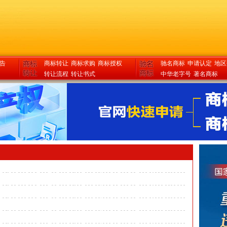
告
商标转让
商标求购
商标授权
驰名商标
申请认定
地区
转让流程
转让书式
中华老字号
著名商标