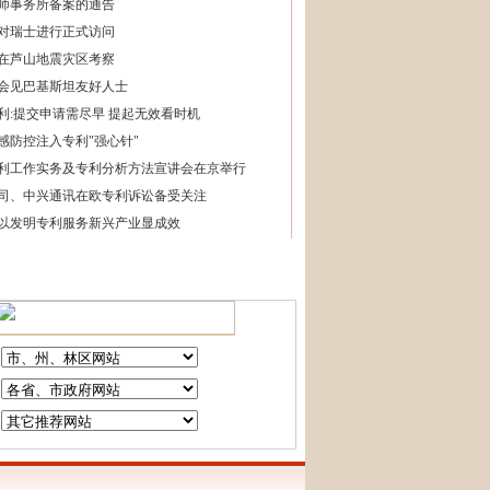
师事务所备案的通告
对瑞士进行正式访问
在芦山地震灾区考察
会见巴基斯坦友好人士
利:提交申请需尽早 提起无效看时机
感防控注入专利"强心针"
利工作实务及专利分析方法宣讲会在京举行
司、中兴通讯在欧专利诉讼备受关注
以发明专利服务新兴产业显成效