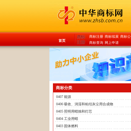
商标注册
商标续展
商标公
首页
商标查询
网上申请
商标分类
0407 能源
0406 吸收、润湿和粘结灰尘用合成物
0405 照明用蜡烛和灯芯
0404 工业用蜡
0403 固体燃料