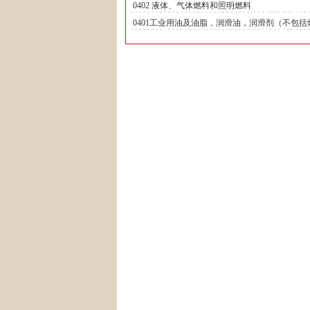
0402 液体、气体燃料和照明燃料
0401工业用油及油脂，润滑油，润滑剂（不包