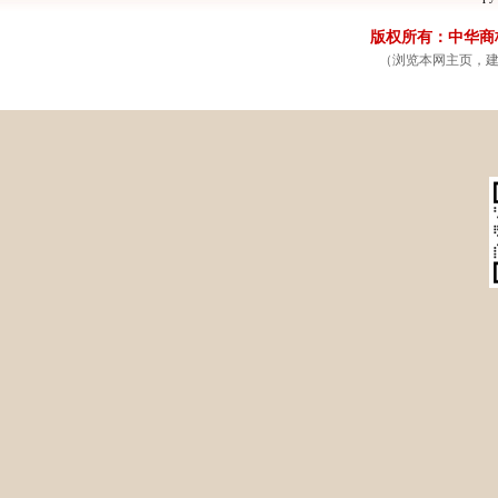
省计生委(10)
省测绘局(10)
恩施州人民政府门户网站(1
版权所有：中华商标网
省住建厅(9)
省质监局(9)
黄冈市人民政府门户网站(1
（浏览本网主页，建议
省工商局(8)
省经信委(7)
荆州市人民政府门户网站(1
省物价局(7)
省发改委(6)
孝感市人民政府门户网站(1
省旅游局(6)
省气象局(6)
十堰市人民政府门户网站(1
省教育厅(5)
省环保厅(4)
天门市人民政府门户网站(
省公安厅(4)
省供销社(4)
黄石市人民政府门户网站(
省民宗委(3)
省司法厅(3)
咸宁市人民政府门户网站(
省产权局(3)
省公务员局(2)
随州市人民政府门户网站(
省商务厅(2)
省国资委(2)
仙桃市人民政府门户网站(
省统计局(2)
省监察厅(1)
潜江市人民政府门户网站(
省外侨办(1)
省国防办(1)
省法制办(1)
省三峡办(1)
省扶贫办(1)
省地矿局(1)
省事务局(1)
省招标办(1)
省政府办公厅(1)
省文化厅(1)
省财政厅(1)
省体育局(1)
省广电局(1)
省出版局(1)
省粮食局(1)
省安监局(1)