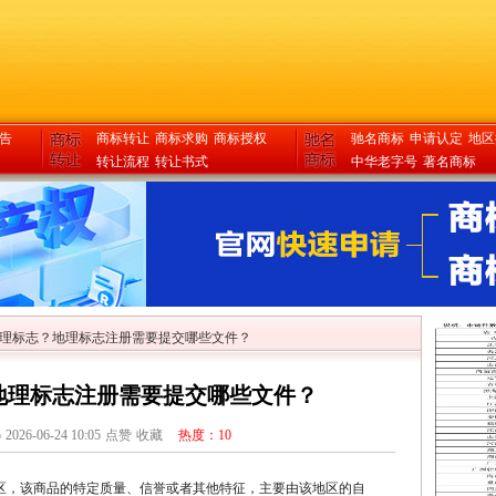
告
商标转让
商标求购
商标授权
驰名商标
申请认定
地区
转让流程
转让书式
中华老字号
著名商标
理标志？地理标志注册需要提交哪些文件？
地理标志注册需要提交哪些文件？
o
2026-06-24 10:05
点赞
收藏
热度：10
区，该商品的特定质量、信誉或者其他特征，主要由该地区的自